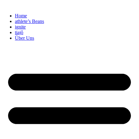
Skip
to
Home
content
athlete’s Beans
ignite
tiajô
Über Uns