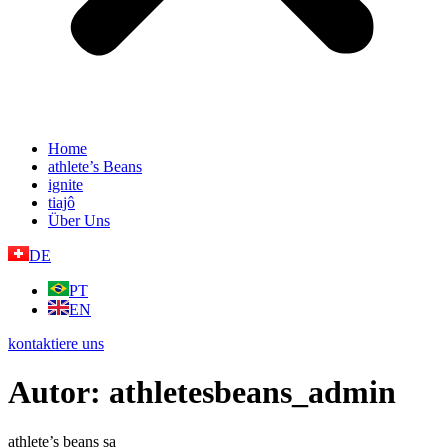
Home
athlete’s Beans
ignite
tiajô
Über Uns
DE
PT
EN
kontaktiere uns
Autor:
athletesbeans_admin
athlete’s beans sa